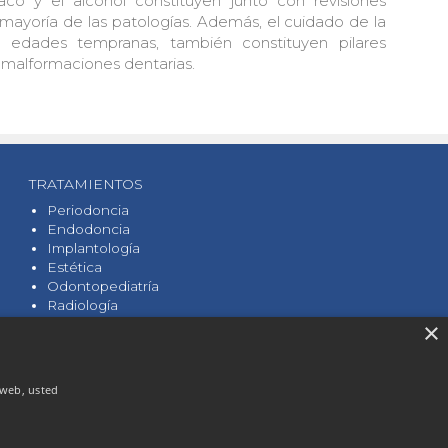
baco y el alcohol constituyen junto con revisiones
 mayoría de las patologías. Además, el cuidado de la
 edades tempranas, también constituyen pilares
 malformaciones dentarias.
TRATAMIENTOS
Periodoncia
Endodoncia
Implantología
Estética
Odontopediatría
Radiología
Prevención
×
Prótesis
o web, usted