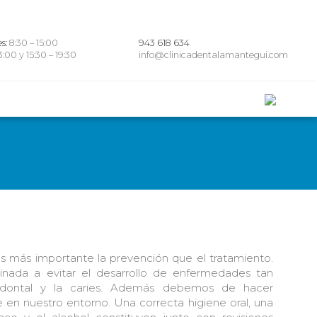
es:
8:30 – 15:00
943 618 634
3:00 y 15:30 – 19:30
info@clinicadentalamantegui.com
es más importante la prevención que el tratamiento.
nada a evitar el desarrollo de enfermedades tan
odontal y la caries. Además debemos de hacer
 en nuestro entorno. Una correcta higiene oral, una