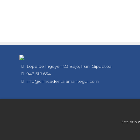
Lope de Irigoyen 23 Bajo, Irun, Gipuzkoa
943 618 634
info@clinicadentalamantegui.com
Si
buscas
una
atención
dental
Este sitio 
de
calidad,
estás