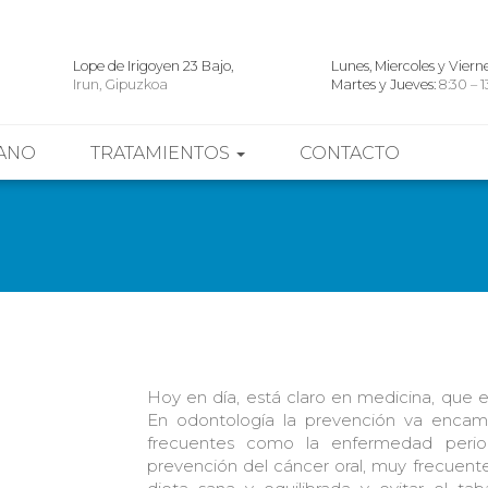
Lope de Irigoyen 23 Bajo,
Lunes, Miercoles y Viern
Irun, Gipuzkoa
Martes y Jueves:
8:30 – 1
ANO
TRATAMIENTOS
CONTACTO
Hoy en día, está claro en medicina, que 
En odontología la prevención va encami
frecuentes como la enfermedad peri
prevención del cáncer oral, muy frecuente