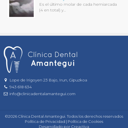
Es el último molar de cada hemiarcada
(4 en total) y...
Lope de Irigoyen 23 Bajo, Irun, Gipuzkoa
943 618 634
info@clinicadentalamantegui.com
Si
buscas
©2026 Clínica Dental Amantegui. Todos los derechos reservados
una
Política de Privacidad
|
Política de Cookies
atención
Desarrollado por
Creactiva
dental