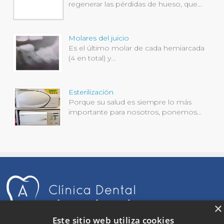
regenerar las pérdidas de hueso, que...
Molares del juicio
Es el último molar de cada hemiarcada
(4 en total) y...
Esterilización
Porque su salud es siempre lo más
importante para nosotros, ponemos...
×
Este sitio web utiliza cookies