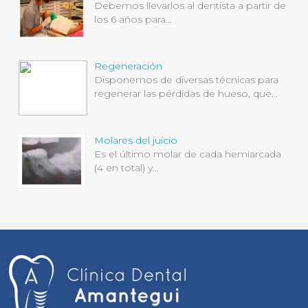
Debemos llevarlos al dentista a partir de
los 6 años para...
Regeneración
Disponemos de diversas técnicas para
regenerar las pérdidas de hueso, que...
Molares del juicio
Es el último molar de cada hemiarcada
(4 en total) y...