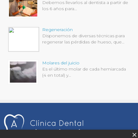
Debemos llevarlos al dentista a partir de
los 6 años para...
Regeneración
Disponemos de diversas técnicas para
regenerar las pérdidas de hueso, que...
Molares del juicio
Es el último molar de cada hemiarcada
(4 en total) y...
×