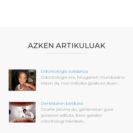
AZKEN ARTIKULUAK
Odontología solidarioa
Odontologia ere, hirugarren munduraino
iristen da, non milioika gizaki ez duen...
Dentistaren beldurra
Gizarte jatorria du, gehienetan gure
gurasoei adituta, bere garaiko
odontologi teknikek...