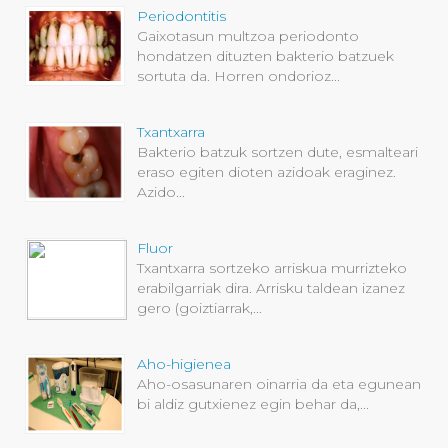
Periodontitis
Gaixotasun multzoa periodonto
hondatzen dituzten bakterio batzuek
sortuta da. Horren ondorioz...
Txantxarra
Bakterio batzuk sortzen dute, esmalteari
eraso egiten dioten azidoak eraginez.
Azido...
Fluor
Txantxarra sortzeko arriskua murrizteko
erabilgarriak dira. Arrisku taldean izanez
gero (goiztiarrak,...
Aho-higienea
Aho-osasunaren oinarria da eta egunean
bi aldiz gutxienez egin behar da,...