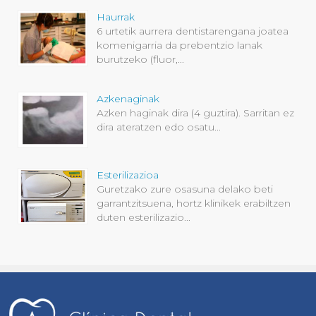
Haurrak
6 urtetik aurrera dentistarengana joatea
komenigarria da prebentzio lanak
burutzeko (fluor,...
Azkenaginak
Azken haginak dira (4 guztira). Sarritan ez
dira ateratzen edo osatu...
Esterilizazioa
Guretzako zure osasuna delako beti
garrantzitsuena, hortz klinikek erabiltzen
duten esterilizazio...