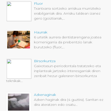
Fluor
Txantxarra sortzeko arriskua murrizteko
erabilgarriak dira. Arrisku taldean izanez
gero (goiztiarrak,...
Haurrak
6 urtetik aurrera dentistarengana joatea
komenigarria da prebentzio lanak
burutzeko (fluor,...
Birsorkuntza
Gaixotasun-periodontala tratatzeko eta
inplanteak jartzeko interesgarriak diren
zenbait hezur-galeraren birsorkuntza
teknikak...
Azkenaginak
Azken haginak dira (4 guztira). Sarritan ez
dira ateratzen edo osatu...