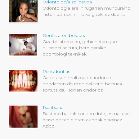
Odontología solidarioa
Odontologia ere, hirugarren munduraino
iristen da, non milioika gizaki ez duen...
Dentistaren beldurra
Gizarte jatorria du, gehienetan gure
gurasoei adituta, bere garaiko
odontologi teknikek...
Periodontitis
Gaixotasun multzoa periodonto
hondatzen dituzten bakterio batzuek
sortuta da. Horren ondorioz...
Txantxarra
Bakterio batzuk sortzen dute, esmalteari
eraso egiten dioten azidoak eraginez.
Azido...