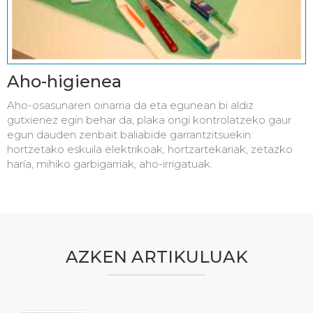
Aho-higienea
Aho-osasunaren oinarria da eta egunean bi aldiz
gutxienez egin behar da, plaka ongi kontrolatzeko gaur
egun dauden zenbait baliabide garrantzitsuekin:
hortzetako eskuila elektrikoak, hortzartekariak, zetazko
haría, mihiko garbigarriak, aho-irrigatuak.
AZKEN ARTIKULUAK